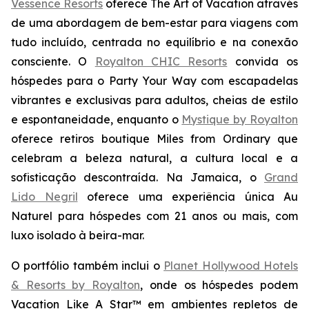
Vessence Resorts
oferece
The Art of Vacation
através
de uma abordagem de bem-estar para viagens com
tudo incluído, centrada no equilíbrio e na conexão
consciente. O
Royalton CHIC Resorts
convida os
hóspedes para o
Party Your Way
com escapadelas
vibrantes e exclusivas para adultos, cheias de estilo
e espontaneidade, enquanto o
Mystique by Royalton
oferece retiros boutique
Miles from Ordinary
que
celebram a beleza natural, a cultura local e a
sofisticação descontraída. Na Jamaica, o
Grand
Lido Negril
oferece uma experiência única
Au
Naturel
para hóspedes com 21 anos ou mais, com
luxo isolado à beira-mar.
O portfólio também inclui o
Planet Hollywood Hotels
& Resorts by Royalton
, onde os hóspedes podem
Vacation Like A Star™
em ambientes repletos de