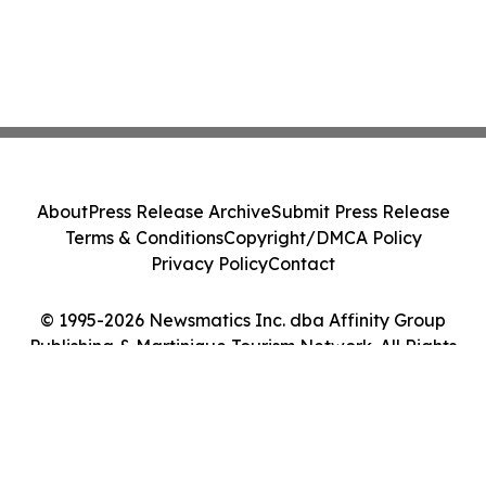
About
Press Release Archive
Submit Press Release
Terms & Conditions
Copyright/DMCA Policy
Privacy Policy
Contact
© 1995-2026 Newsmatics Inc. dba Affinity Group
Publishing & Martinique Tourism Network. All Rights
Reserved.
Cookie Settings / Your Privacy Choices